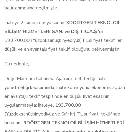
belirlenmesine geçilmiştir.
İhaleye 2. sırada dosya sunan ‘
3DÖRTGEN TEKNOLOJİ
BİLİŞİM HİZMETLERİ SAN. ve DIŞ TİC.A.Ş
.
’
nin
193.700,00 (Yüzdoksanüçbinyediyüz)TL.si fiyat teklifi, en
düşük ve en avantajlı fiyat teklifi olduğunu belirlenmiştir.
Bu nedenle,
Doğu Marmara Kalkınma Ajansının belirlediği İhale
yönetmeliği kapsamında, İhale komisyonu, ekonomik açıdan
en avantajlı teklif tespitinde en düşük fiyat esasının
uygulanmasıyla; ihaleye
, 193.700,00
(Yüzdoksanüçbinyediyüz ve Sıfır kr) TL.sı fiyat teklifinde
bulunan
“
3DÖRTGEN TEKNOLOJİ BİLİŞİM HİZMETLERİ
SAN. ve DIŞ TİC.A.Ş
.
”
nin
uhdesinde
bırakılmasına