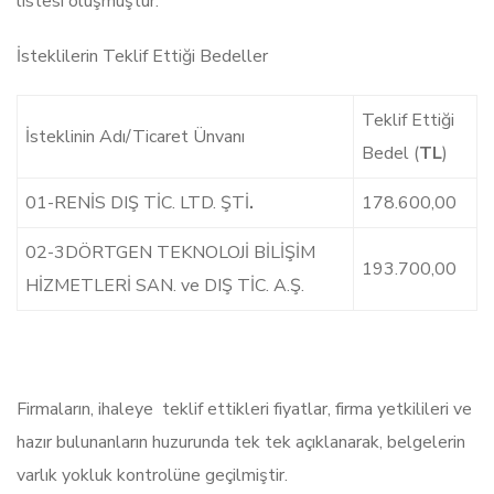
listesi oluşmuştur.
İsteklilerin Teklif Ettiği Bedeller
Teklif Ettiği
İsteklinin Adı/Ticaret Ünvanı
Bedel (
TL
)
01-RENİS DIŞ TİC. LTD. ŞTİ
.
178.600,00
02-3DÖRTGEN TEKNOLOJİ BİLİŞİM
193.700,00
HİZMETLERİ SAN. ve DIŞ TİC. A.Ş.
Firmaların, ihaleye teklif ettikleri fiyatlar, firma yetkilileri ve
hazır bulunanların huzurunda tek tek açıklanarak, belgelerin
varlık yokluk kontrolüne geçilmiştir.