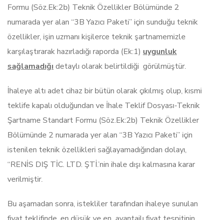
Formu (Söz.Ek:2b) Teknik Özellikler Bölümünde 2
numarada yer alan “3B Yazıcı Paketi” için sunduğu teknik
özellikler, işin uzmanı kişilerce teknik şartnamemizle
karşılaştırarak hazırladığı raporda (Ek:1)
uygunluk
sağlamadığı
detaylı olarak belirtildiği görülmüştür.
İhaleye altı adet cihaz bir bütün olarak çıkılmış olup, kısmi
teklife kapalı olduğundan ve İhale Teklif Dosyası-Teknik
Şartname Standart Formu (Söz.Ek:2b) Teknik Özellikler
Bölümünde 2 numarada yer alan “3B Yazıcı Paketi” için
istenilen teknik özellikleri sağlayamadığından dolayı,
“RENİS DIŞ TİC. LTD. ŞTİ.’nin ihale dışı kalmasına karar
verilmiştir.
Bu aşamadan sonra, istekliler tarafından ihaleye sunulan
fiyat teklifinde, en düşük ve en avantajlı fiyat tespitinin