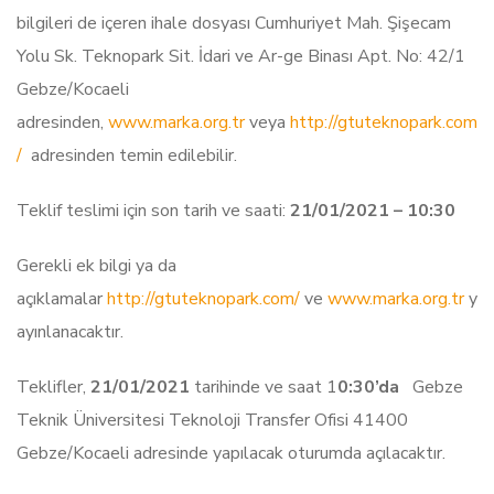
bilgileri de içeren ihale dosyası Cumhuriyet Mah. Şişecam
Yolu Sk. Teknopark Sit. İdari ve Ar-ge Binası Apt. No: 42/1
Gebze/Kocaeli
adresinden,
www.marka.org.tr
veya
http://gtuteknopark.com
/
adresinden temin edilebilir.
Teklif teslimi için son tarih ve saati:
21/01/2021 – 10:30
Gerekli ek bilgi ya da
açıklamalar
http://gtuteknopark.com/
ve
www.marka.org.tr
y
ayınlanacaktır.
Teklifler,
21/01/2021
tarihinde ve saat 1
0:30’da
Gebze
Teknik Üniversitesi Teknoloji Transfer Ofisi 41400
Gebze/Kocaeli adresinde yapılacak oturumda açılacaktır.