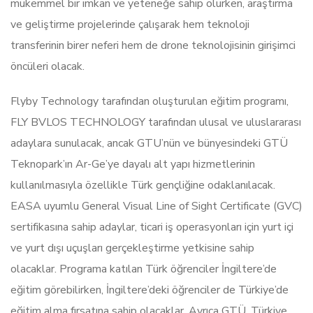
mükemmel bir imkan ve yeteneğe sahip olurken, araştırma
ve geliştirme projelerinde çalışarak hem teknoloji
transferinin birer neferi hem de drone teknolojisinin girişimci
öncüleri olacak.
Flyby Technology tarafından oluşturulan eğitim programı,
FLY BVLOS TECHNOLOGY tarafından ulusal ve uluslararası
adaylara sunulacak, ancak GTU’nün ve bünyesindeki GTÜ
Teknopark’ın Ar-Ge’ye dayalı alt yapı hizmetlerinin
kullanılmasıyla özellikle Türk gençliğine odaklanılacak.
EASA uyumlu General Visual Line of Sight Certificate (GVC)
sertifikasına sahip adaylar, ticari iş operasyonları için yurt içi
ve yurt dışı uçuşları gerçekleştirme yetkisine sahip
olacaklar. Programa katılan Türk öğrenciler İngiltere’de
eğitim görebilirken, İngiltere’deki öğrenciler de Türkiye’de
eğitim alma fırsatına sahip olacaklar. Ayrıca GTÜ, Türkiye