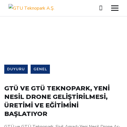
Single Blog
DUYURU
GENEL
GTÜ VE GTÜ TEKNOPARK, YENİ
NESİL DRONE GELİŞTİRİLMESİ,
ÜRETİMİ VE EĞİTİMİNİ
BAŞLATIYOR
GTÜ ve GTÜ Teknopark, Sivil Amaçlı Yeni Nesil Drone Ar-