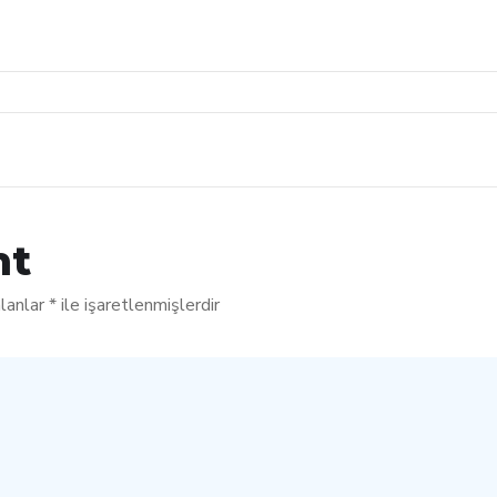
nt
alanlar
*
ile işaretlenmişlerdir