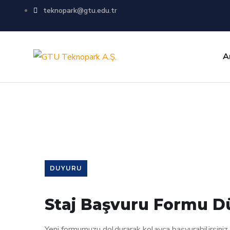
teknopark@gtu.edu.tr
A
Single Blog
DUYURU
Staj Başvuru Formu Dü
Yeni formumuzu doldurarak kolayca başvurabilirsiniz.